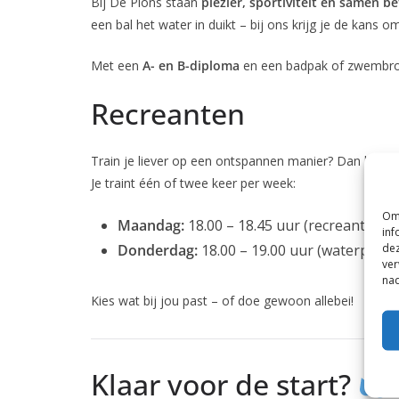
Coevorden
Bij De Plons staan
plezier, sportiviteit en samen b
een bal het water in duikt – bij ons krijg je de kans o
Met een
A- en B-diploma
en een badpak of zwembroe
Recreanten
Train je liever op een ontspannen manier? Dan kun je 
Je traint één of twee keer per week:
Om 
Maandag:
18.00 – 18.45 uur (recreanten
inf
dez
Donderdag:
18.00 – 19.00 uur (waterpolo)
ver
nad
Kies wat bij jou past – of doe gewoon allebei!
Klaar voor de start?