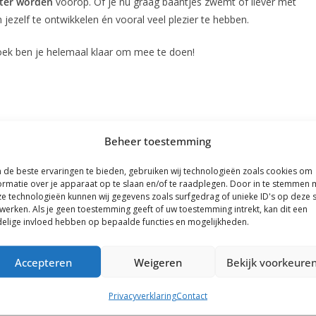
eter worden
voorop. Of je nu graag baantjes zwemt of liever met
m jezelf te ontwikkelen én vooral veel plezier te hebben.
k ben je helemaal klaar om mee te doen!
terecht bij onze recreanten.
Beheer toestemming
de beste ervaringen te bieden, gebruiken wij technologieën zoals cookies om
 zwemmen)
ormatie over je apparaat op te slaan en/of te raadplegen. Door in te stemmen 
e technologieën kunnen wij gegevens zoals surfgedrag of unieke ID's op deze s
werken. Als je geen toestemming geeft of uw toestemming intrekt, kan dit een
elige invloed hebben op bepaalde functies en mogelijkheden.
Accepteren
Weigeren
Bekijk voorkeure
Privacyverklaring
Contact