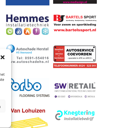
met
ite
n