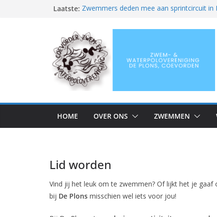
Ga
Laatste:
Zwemmers deden mee aan sprintcircuit in 
Wat een fantastische seizoensafsluiting
naar
Zuyderzee Masters Circuit in Lelystad
de
Succesvol ONMK-weekend voor De Plon
inhoud
Clubkampioenschappen en eindfeest
Zwem-
&
HOME
OVER ONS
ZWEMMEN
Waterpoloveren
De
Lid worden
Plons
Vind jij het leuk om te zwemmen? Of lijkt het je ga
bij
De Plons
misschien wel iets voor jou!