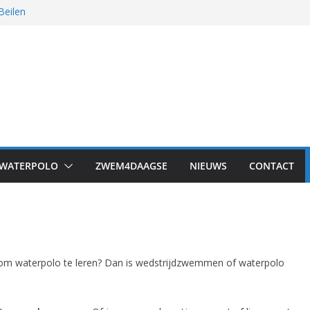
Beilen
 was het!
s in Drachten
WATERPOLO
ZWEM4DAAGSE
NIEUWS
CONTACT
iging
af om waterpolo te leren? Dan is wedstrijdzwemmen of waterpolo