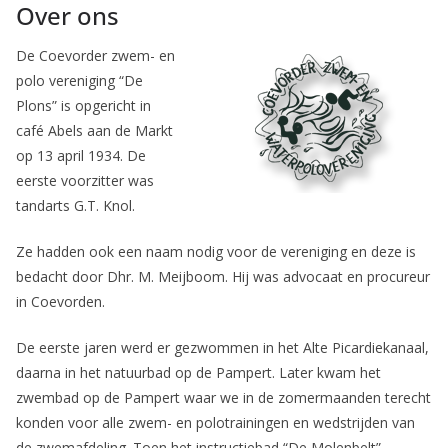
Over ons
Coevorden
De Coevorder zwem- en
polo vereniging “De
Plons” is opgericht in
café Abels aan de Markt
op 13 april 1934. De
eerste voorzitter was
tandarts G.T. Knol.
Ze hadden ook een naam nodig voor de vereniging en deze is
bedacht door Dhr. M. Meijboom. Hij was advocaat en procureur
in Coevorden.
De eerste jaren werd er gezwommen in het Alte Picardiekanaal,
daarna in het natuurbad op de Pampert. Later kwam het
zwembad op de Pampert waar we in de zomermaanden terecht
konden voor alle zwem- en polotrainingen en wedstrijden van
de zwemafdeling. Toen het instructiebad “De Molenbelt”