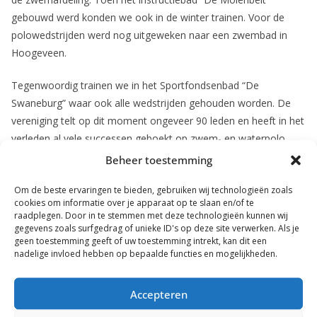
gebouwd werd konden we ook in de winter trainen. Voor de
polowedstrijden werd nog uitgeweken naar een zwembad in
Hoogeveen.
Tegenwoordig trainen we in het Sportfondsenbad “De
Swaneburg” waar ook alle wedstrijden gehouden worden. De
vereniging telt op dit moment ongeveer 90 leden en heeft in het
verleden al vele successen geboekt op zwem- en waterpolo
gebied. Ook op dit moment doen we met veel enthousiasme en
Beheer toestemming
trainingsarbeid ons best om iedere keer een stapje verder te
Om de beste ervaringen te bieden, gebruiken wij technologieën zoals
komen.
cookies om informatie over je apparaat op te slaan en/of te
Sponsoren
raadplegen. Door in te stemmen met deze technologieën kunnen wij
gegevens zoals surfgedrag of unieke ID's op deze site verwerken. Als je
geen toestemming geeft of uw toestemming intrekt, kan dit een
nadelige invloed hebben op bepaalde functies en mogelijkheden.
Accepteren