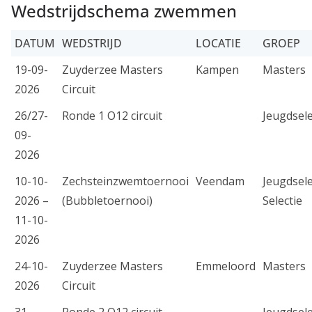
Wedstrijdschema zwemmen
Coevorden
DATUM
WEDSTRIJD
LOCATIE
GROEP
19-09-
Zuyderzee Masters
Kampen
Masters
2026
Circuit
26/27-
Ronde 1 O12 circuit
Jeugdsele
09-
2026
10-10-
Zechsteinzwemtoernooi
Veendam
Jeugdsele
2026 –
(Bubbletoernooi)
Selectie
11-10-
2026
24-10-
Zuyderzee Masters
Emmeloord
Masters
2026
Circuit
31-
Ronde 2 O12 circuit
Jeugdsele