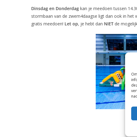
Coevorden
Dinsdag en Donderdag
kan je meedoen tussen 14.30
stormbaan van de zwem4daagse ligt dan ook in het
gratis meedoen!
Let op
, je hebt dan
NIET
de mogelij
Om 
inf
dez
ver
nad