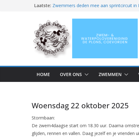
Ga
Laatste:
Zwemmers deden mee aan sprintcircuit in 
Wat een fantastische seizoensafsluiting
naar
Zuyderzee Masters Circuit in Lelystad
de
Succesvol ONMK-weekend voor De Plon
inhoud
Clubkampioenschappen en eindfeest
Zwem-
&
HOME
OVER ONS
ZWEMMEN
Waterpoloveren
De
Woensdag 22 oktober 2025
Plons
Stormbaan:
De zwem4daagse start om 18.30 uur. Daarna omstreek
glijden, rennen en vallen. Daag jezelf en je vrienden 