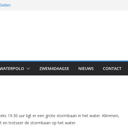
Beilen
 was het!
s in Drachten
WATERPOLO
ZWEM4DAAGSE
NIEUWS
CONTACT
iging
s 19.30 uur ligt er een grote stormbaan in het water. Klimmen,
uit en trotseer de stormbaan op het water.