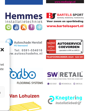
met
ite
n