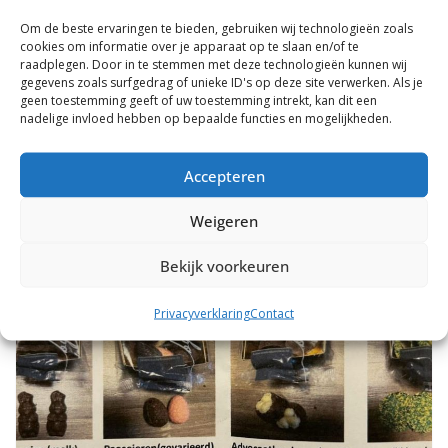
28 februari 2026
Mirna Wolters
Om de beste ervaringen te bieden, gebruiken wij technologieën zoals
cookies om informatie over je apparaat op te slaan en/of te
Instapwedstrijd in Coevorden
raadplegen. Door in te stemmen met deze technologieën kunnen wij
gegevens zoals surfgedrag of unieke ID's op deze site verwerken. Als je
Vandaag vond de instapwedstrijd plaats die CZ&PC Plons
geen toestemming geeft of uw toestemming intrekt, kan dit een
nadelige invloed hebben op bepaalde functies en mogelijkheden.
samen met ZPC Moby Dick en SC Union organiseerde. De
wedstrijd werd
Accepteren
Lees meer
Weigeren
Bekijk voorkeuren
Privacyverklaring
Contact