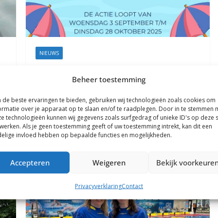
NIEUWS
29 augustus 2025
Mirna Wolters
Beheer toestemming
B’tjes actie Jumbo EDS-Plein
de beste ervaringen te bieden, gebruiken wij technologieën zoals cookies om
e
Steun de Plons met de B’tjes actie van Jumbo René
ormatie over je apparaat op te slaan en/of te raadplegen. Door in te stemmen 
e technologieën kunnen wij gegevens zoals surfgedrag of unieke ID's op deze s
Kromkamp EDS-Plein Coevorden Van woensdag 3
werken. Als je geen toestemming geeft of uw toestemming intrekt, kan dit een
september tot en met
elige invloed hebben op bepaalde functies en mogelijkheden.
Lees meer
Accepteren
Weigeren
Bekijk voorkeure
Privacyverklaring
Contact