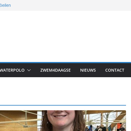
Beilen
 was het!
s in Drachten
WATERPOLO
ZWEM4DAAGSE
NIEUWS
CONTACT
iging