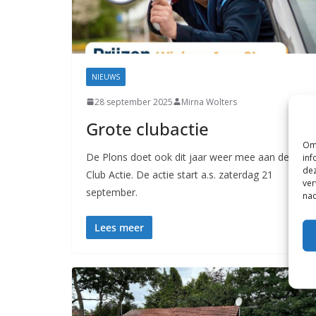
NIEUWS
28 september 2025
Mirna Wolters
Grote clubactie
Om 
De Plons doet ook dit jaar weer mee aan de Grot
inf
dez
Club Actie. De actie start a.s. zaterdag 21
ver
september.
nad
Lees meer