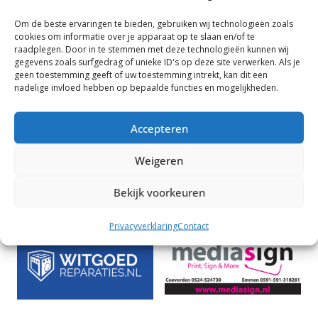
trainer weet waar die staat.
Om de beste ervaringen te bieden, gebruiken wij technologieën zoals
Graag zien we
alle boekjes uiterlijk vrijdag 9 november
cookies om informatie over je apparaat op te slaan en/of te
2018 ingevuld weer retour.
raadplegen. Door in te stemmen met deze technologieën kunnen wij
gegevens zoals surfgedrag of unieke ID's op deze site verwerken. Als je
geen toestemming geeft of uw toestemming intrekt, kan dit een
Heb je nog vragen, neem dan contact op met Mieke
nadelige invloed hebben op bepaalde functies en mogelijkheden.
Meijerink (
secretariaat@de-plons.nl
)
Accepteren
Rabobank Clubkas Campagne
Weigeren
Uitnodiging ALV 2018
Bekijk voorkeuren
Sponsoren
Privacyverklaring
Contact