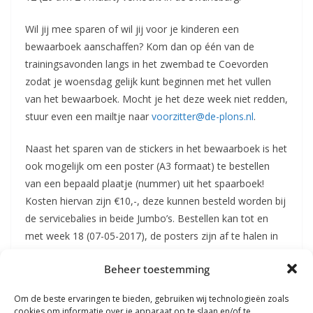
Wil jij mee sparen of wil jij voor je kinderen een
bewaarboek aanschaffen? Kom dan op één van de
trainingsavonden langs in het zwembad te Coevorden
zodat je woensdag gelijk kunt beginnen met het vullen
van het bewaarboek. Mocht je het deze week niet redden,
stuur even een mailtje naar
voorzitter@de-plons.nl
.
Naast het sparen van de stickers in het bewaarboek is het
ook mogelijk om een poster (A3 formaat) te bestellen
van een bepaald plaatje (nummer) uit het spaarboek!
Kosten hiervan zijn €10,-, deze kunnen besteld worden bij
de servicebalies in beide Jumbo’s. Bestellen kan tot en
met week 18 (07-05-2017), de posters zijn af te halen in
week 20.
Beheer toestemming
Ps. Zorg ervoor dat je zoveel mogelijk gepast betaalt!
Om de beste ervaringen te bieden, gebruiken wij technologieën zoals
cookies om informatie over je apparaat op te slaan en/of te