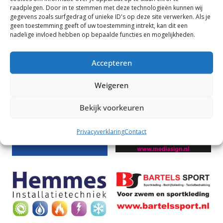
Met sportieve groet,
raadplegen. Door in te stemmen met deze technologieën kunnen wij
Het bestuur & de activiteitencommissie.
gegevens zoals surfgedrag of unieke ID's op deze site verwerken. Als je
geen toestemming geeft of uw toestemming intrekt, kan dit een
nadelige invloed hebben op bepaalde functies en mogelijkheden.
Wout Hemmes naar mondiale titelstrijd
Accepteren
De Plons wint 21 medailles in Schoonebeek
Sponsoren
Weigeren
Bekijk voorkeuren
Privacyverklaring
Contact