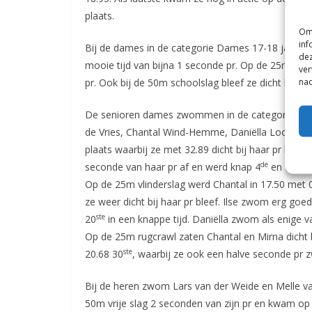
plaats.
Om 
inf
Bij de dames in de categorie Dames 17-18 jaar zw
dez
mooie tijd van bijna 1 seconde pr. Op de 25m vlin
ver
nad
pr. Ook bij de 50m schoolslag bleef ze dicht bij h
De senioren dames zwommen in de categorie Dame
de Vries, Chantal Wind-Hemme, Daniëlla Loof en M
plaats waarbij ze met 32.89 dicht bij haar pr blee
de
seconde van haar pr af en werd knap 4
en Daniël
Op de 25m vlinderslag werd Chantal in 17.50 met 
ze weer dicht bij haar pr bleef. Ilse zwom erg go
ste
20
in een knappe tijd. Daniëlla zwom als enige 
Op de 25m rugcrawl zaten Chantal en Mirna dicht bi
ste
20.68 30
, waarbij ze ook een halve seconde pr
Bij de heren zwom Lars van der Weide en Melle va
50m vrije slag 2 seconden van zijn pr en kwam op 