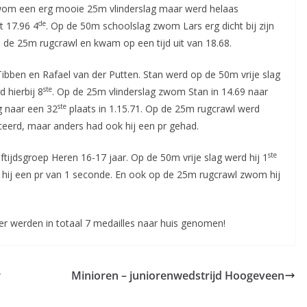
zwom een erg mooie 25m vlinderslag maar werd helaas
de
t 17.96 4
. Op de 50m schoolslag zwom Lars erg dicht bij zijn
 de 25m rugcrawl en kwam op een tijd uit van 18.68.
bben en Rafael van der Putten. Stan werd op de 50m vrije slag
ste
 hierbij 8
. Op de 25m vlinderslag zwom Stan in 14.69 naar
ste
g naar een 32
plaats in 1.15.71. Op de 25m rugcrawl werd
iceerd, maar anders had ook hij een pr gehad.
ste
tijdsgroep Heren 16-17 jaar. Op de 50m vrije slag werd hij 1
 hij een pr van 1 seconde. En ook op de 25m rugcrawl zwom hij
 werden in totaal 7 medailles naar huis genomen!
r
Minioren – juniorenwedstrijd Hoogeveen