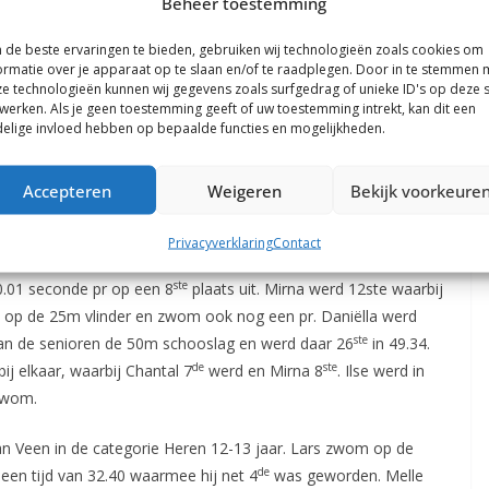
Beheer toestemming
de beste ervaringen te bieden, gebruiken wij technologieën zoals cookies om
ormatie over je apparaat op te slaan en/of te raadplegen. Door in te stemmen 
om Eline Klomp. Eline werd met de 50m vrije slag derde in een
e technologieën kunnen wij gegevens zoals surfgedrag of unieke ID's op deze s
derslag heeft ze erg goed gezwommen en bleef ze dicht bij haar
werken. Als je geen toestemming geeft of uw toestemming intrekt, kan dit een
ste
elige invloed hebben op bepaalde functies en mogelijkheden.
aar pr en zwom ze naar een 28
plaats.
s 19 jaar en ouder. De dames die hier in zwemmen zijn Ilse
Accepteren
Weigeren
Bekijk voorkeure
de
irna Wolters. Bij de 50m vrije slag zwom Mirna naar een 2
de
f. Ilse zwom met 34.31 naar een 3
plaats. Chantal zwom 1
Privacyverklaring
Contact
de
la werd 5
waarbij ze ook dicht bij haar pr in de buurt kwam.
ste
0.01 seconde pr op een 8
plaats uit. Mirna werd 12ste waarbij
ed op de 25m vlinder en zwom ook nog een pr. Daniëlla werd
ste
van de senioren de 50m schooslag en werd daar 26
in 49.34.
de
ste
j elkaar, waarbij Chantal 7
werd en Mirna 8
. Ilse werd in
 zwom.
n Veen in de categorie Heren 12-13 jaar. Lars zwom op de
de
een tijd van 32.40 waarmee hij net 4
was geworden. Melle