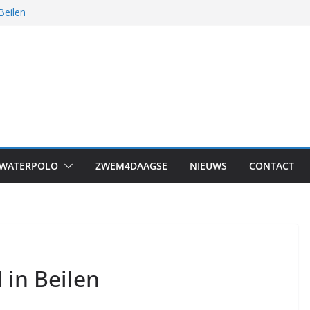
Beilen
 was het!
s in Drachten
WATERPOLO
ZWEM4DAAGSE
NIEUWS
CONTACT
iging
 in Beilen