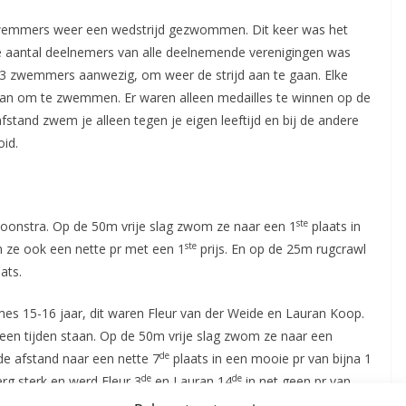
wemmers weer een wedstrijd gezwommen. Dit keer was het
e aantal deelnemers van alle deelnemende verenigingen was
13 zwemmers aanwezig, om weer de strijd aan te gaan. Elke
n om te zwemmen. Er waren alleen medailles te winnen op de
 afstand zwem je alleen tegen je eigen leeftijd en bij de andere
oid.
ste
oonstra. Op de 50m vrije slag zwom ze naar een 1
plaats in
ste
 ze ook een nette pr met een 1
prijs. En op de 25m rugcrawl
ats.
s 15-16 jaar, dit waren Fleur van der Weide en Lauran Koop.
geen tijden staan. Op de 50m vrije slag zwom ze naar een
de
de afstand naar een nette 7
plaats in een mooie pr van bijna 1
de
de
g sterk en werd Fleur 3
en Lauran 14
in net geen pr van
de
de
m rugcrawl. Fleur wederom 3
en Lauran een gedeelde 10