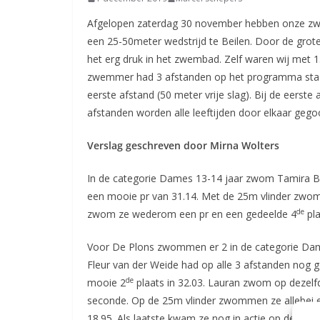
Coevorden
Afgelopen zaterdag 30 november hebben onze z
een 25-50meter wedstrijd te Beilen. Door de grot
het erg druk in het zwembad. Zelf waren wij met 
zwemmer had 3 afstanden op het programma staa
eerste afstand (50 meter vrije slag). Bij de eerste
afstanden worden alle leeftijden door elkaar gego
Verslag geschreven door Mirna Wolters
In de categorie Dames 13-14 jaar zwom Tamira B
een mooie pr van 31.14. Met de 25m vlinder zwom
de
zwom ze wederom een pr en een gedeelde 4
pla
Voor De Plons zwommen er 2 in de categorie Dame
Fleur van der Weide had op alle 3 afstanden nog 
de
mooie 2
plaats in 32.03. Lauran zwom op dezelf
seconde. Op de 25m vlinder zwommen ze allebei er
18.95. Als laatste kwam ze nog in actie op de 25