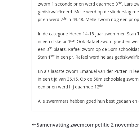
ste
zwom 1 seconde pr en werd daarmee 8
. Lars 
gediskwalificeerd. Melle werd op de vlinderslag me
de
pr en werd 7
in 43.48. Melle zwom nog een pr op
In de categorie Heren 14-15 jaar zwommen Stan Ti
ste
in een dikke pr 1
. Ook Rafael zwom goed en werd
de
een 3
plaats. Rafael zwom op de 50m schoolsla
ste
Stan 1
in een pr. Rafael werd helaas gediskwalif
En als laatste zwom Emanuel van der Putten in leef
in een tijd van 36.15. Op de 50m schoolslag zwom
de
een pr en werd hij daarmee 12
.
Alle zwemmers hebben goed hun best gedaan en er
Samenvatting zwemcompetitie 2 novembe