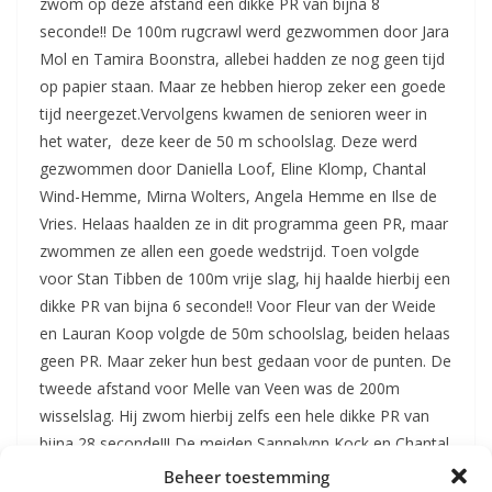
zwom op deze afstand een dikke PR van bijna 8
seconde!! De 100m rugcrawl werd gezwommen door Jara
Mol en Tamira Boonstra, allebei hadden ze nog geen tijd
op papier staan. Maar ze hebben hierop zeker een goede
tijd neergezet.Vervolgens kwamen de senioren weer in
het water, deze keer de 50 m schoolslag. Deze werd
gezwommen door Daniella Loof, Eline Klomp, Chantal
Wind-Hemme, Mirna Wolters, Angela Hemme en Ilse de
Vries. Helaas haalden ze in dit programma geen PR, maar
zwommen ze allen een goede wedstrijd. Toen volgde
voor Stan Tibben de 100m vrije slag, hij haalde hierbij een
dikke PR van bijna 6 seconde!! Voor Fleur van der Weide
en Lauran Koop volgde de 50m schoolslag, beiden helaas
geen PR. Maar zeker hun best gedaan voor de punten. De
tweede afstand voor Melle van Veen was de 200m
wisselslag. Hij zwom hierbij zelfs een hele dikke PR van
bijna 28 seconde!!! De meiden Sannelynn Kock en Chantal
Jutstra moesten de 50m vrije slag zwemmen. Chantal
Beheer toestemming