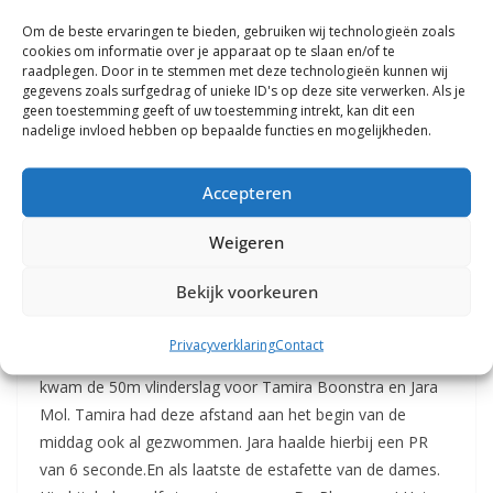
zwom hierbij ook een PR van 2 seconde.
Om de beste ervaringen te bieden, gebruiken wij technologieën zoals
cookies om informatie over je apparaat op te slaan en/of te
Daarna was de familie strijd tussen Iva en Nila Mol, ze
raadplegen. Door in te stemmen met deze technologieën kunnen wij
moesten de 100m rugcrawl zwemmen. Allebei hadden ze
gegevens zoals surfgedrag of unieke ID's op deze site verwerken. Als je
geen toestemming geeft of uw toestemming intrekt, kan dit een
nog geen tijd op papier staan. Nila heeft deze race
nadelige invloed hebben op bepaalde functies en mogelijkheden.
gewonnen, allebei hebben ze een hele mooie tijd
neergezet.Teun de Bruin en Benthe Brinker zwommen de
Accepteren
25 m vrije slag. Benthe had nog geen tijd staan, maar na
vandaag heeft ze een top tijd achter haar naam staan!
Weigeren
Teun had in zijn eerste wedstrijd deze afstand ook
gezwommen en zwom vandaag in zijn tweede wedstrijd
Bekijk voorkeuren
een dikke PR van 2 seconde!!Dat Lars van der Weide goed
in vorm is, liet hij ook nog erns zien op de 100m rugcrawl.
Privacyverklaring
Contact
Hij zwom maar liefst 5 seconden van zijn PR af.Daarna
kwam de 50m vlinderslag voor Tamira Boonstra en Jara
Mol. Tamira had deze afstand aan het begin van de
middag ook al gezwommen. Jara haalde hierbij een PR
van 6 seconde.En als laatste de estafette van de dames.