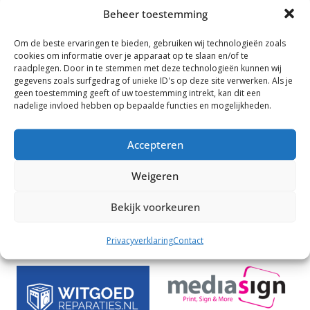
Beheer toestemming
Om de beste ervaringen te bieden, gebruiken wij technologieën zoals
cookies om informatie over je apparaat op te slaan en/of te
raadplegen. Door in te stemmen met deze technologieën kunnen wij
gegevens zoals surfgedrag of unieke ID's op deze site verwerken. Als je
geen toestemming geeft of uw toestemming intrekt, kan dit een
nadelige invloed hebben op bepaalde functies en mogelijkheden.
Accepteren
Een druk weekend voor de waterpolo jeugd
Weigeren
Een thuiswedstrijd voor de zwemmers, 2e C-
Bekijk voorkeuren
competitie
Sponsoren
Privacyverklaring
Contact