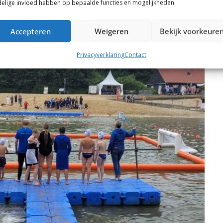
elige invloed hebben op bepaalde functies en mogelijkheden.
Accepteren
Weigeren
Bekijk voorkeure
Privacyverklaring
Contact