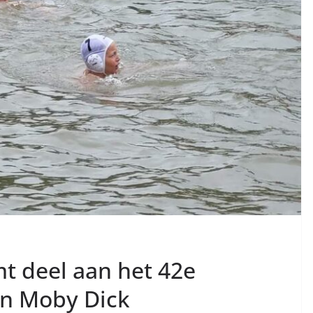
t deel aan het 42e
an Moby Dick