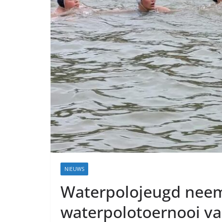
Coevorden
NIEUWS
Waterpolojeugd neem
waterpolotoernooi v