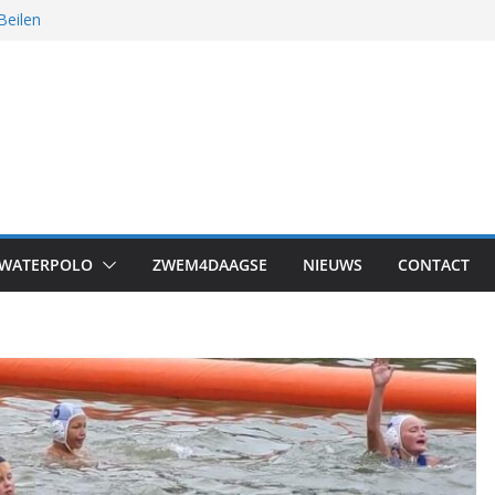
Beilen
 was het!
s in Drachten
WATERPOLO
ZWEM4DAAGSE
NIEUWS
CONTACT
iging