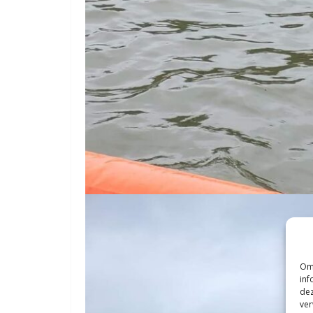
Om 
inf
dez
ver