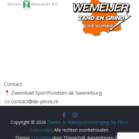
Contact
Zwembad Sportfondsen de Swaneburg
contact@de-plons.nl
Copyright © 2026
Zwem- & Waterpolovereniging De Plons
Coevorden
. Alle rechten voorbehouden.
Thema:
ColorMag
door ThemeGrill. Aangedreven door